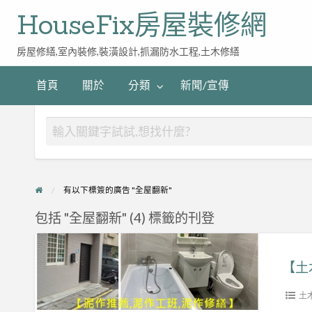
HouseFix房屋裝修網
房屋修繕,室內裝修,裝潢設計,抓漏防水工程,土木修繕
首頁
關於
分類
新聞/宣傳
有以下標簽的廣告 "全屋翻新"
包括 "全屋翻新" (4) 標籤的刊登
【土
木
【土
修
繕
土