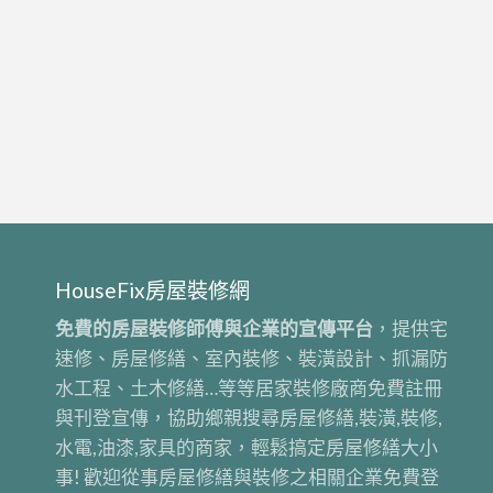
內
台
屋
電
修
北,
整
報
繕,
居
修
價,
新
家
土
裝
北
修
木
潢
工
繕
工
水
程
推
程,
電
行,
薦,
老
報
統
台
屋
價,
包
北
翻
HouseFix房屋裝修網
水
工
居
新
電
程,
免費的房屋裝修師傅與企業的宣傳平台
，提供宅
家
土
工
舊
速修、房屋修繕、室內裝修、裝潢設計、抓漏防
修
木
程
屋
水工程、土木修繕…等等居家裝修廠商免費註冊
繕,
工
報
裝
與刊登宣傳，協助鄉親搜尋房屋修繕,裝潢,裝修,
中
程,
價,
修,
水電,油漆,家具的商家，輕鬆搞定房屋修繕大小
古
泥
水
室
事! 歡迎從事房屋修繕與裝修之相關企業免費登
屋
作