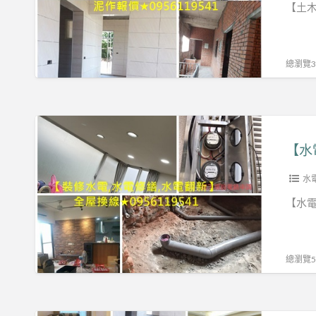
專
【土木
區】
土
總瀏覽37
木
工
程,
【水
土
電
【水
木
裝
修
修
水
繕
專
【水電
工
區】
程,
土
老
總瀏覽50
木
屋
工
翻
程
新