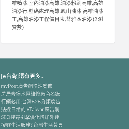
雄噴漆,室內油漆高雄,油漆粉刷高雄,高雄
油漆行,壁癌處理高雄,鳳山油漆,高雄油漆
工,高雄油漆工程價目表,苓雅區油漆
(2 瀏
覽數)
[e台灣]還有更多…
myPost廣告網
快速發佈
房屋修繕
水電維修廠商名錄
行銷必用:台灣B2B
分類廣告
貼近日常的
eTaiwan廣告網
SEO搜尋引擎優化
增加外連
搜尋生活服務? 台灣
生活黃頁