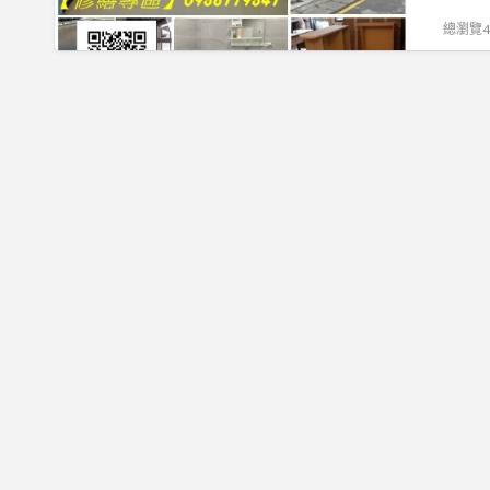
房
裝
室
修
屋
總瀏覽45
修
內
繕,
修
水
裝
居
繕
電,
修
家
土
舊
推
裝
木
屋
薦,
修,
工
水
室
居
程,
電
內
家
房
翻
修
裝
屋
新,
繕
修
翻
水
台
修
修
電
北,
繕,
土
翻
新
室
木
新,
北
內
工
裝
市
修
程,
修
室
繕
房
水