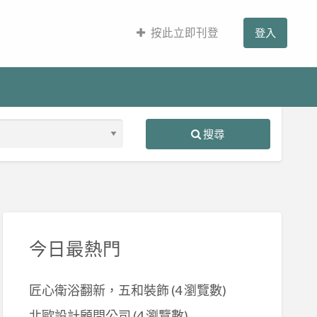
按此立即刊登
登入
搜尋
S
ed
今日最熱門
匠心衛浴翻新，五和裝飾
(4 瀏覽數)
北歐設計顧問公司
(4 瀏覽數)