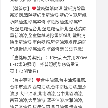
【壁管家】
壁癌壁紙處理,壁紙清除重
新粉刷,清除壁紙重新油漆,壁紙油漆,壁紙
拆除油漆,壁癌整修,壁紙改油漆,壁癌壁
紙,壁癌處理台北,壁癌處理新北,壁貼清除
重新油漆,全室壁紙清除重新粉刷,壁貼清
除重新油漆,室內壁癌,壁癌油漆處理,房間
壁紙拆除,壁癌油漆,壁癌修繕
(3 瀏覽數)
「倉儲廠房案例」：10米高天井用200W
LED燈泡照明，拓普照明幫您省電又
亮！
(2 瀏覽數)
【台中專區】
台中油漆,台中油漆推薦,
台中市油漆,西屯油漆,台中南區油漆,豐原
油漆,太平油漆,北屯油漆,台中北區油漆,
西區油漆,大里油漆,潭子油漆,大雅油漆,
沙鹿區油漆,梧棲油漆,烏日油漆,清水油