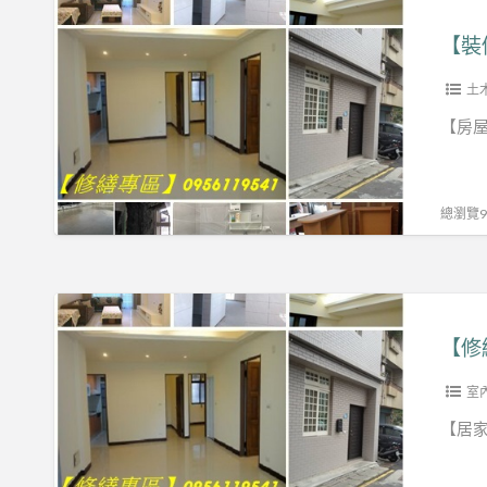
【裝
報
水
修
【裝
價,
電,
專
土
室
區】
土
木
內
【房屋
工
修
室
程
繕,
內
推
水
裝
總瀏覽99
薦,
電
修,
房
修
房
屋
繕,
屋
【修
裝
台
裝
繕
修
【修
北
修,
專
土
室
房
區】
室
木
內
屋
工
【居家
裝
整
居
程,
修,
修,
家