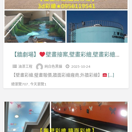
格,
壁
外
畫
牆
接
油
案,
漆
壁
寫
畫
【牆劇場】
壁畫接案,壁畫彩繪,壁畫彩繪價格,3d立體彩繪,3d彩繪價格,3d立體壁畫,3d牆壁彩繪,3d壁畫,立體壁畫,牆面彩繪設計,壁畫油漆,璧畫報價,壁面彩繪,牆面彩繪廠商,牆面彩繪報價,璧畫公司,璧畫行情,畫牆壁價錢,牆壁彩繪公司,牆壁彩繪價格,牆面彩繪油漆,貨櫃彩繪,彩繪變電箱
字
彩
彩
油漆工程
純白色黑貓
2025-10-24
繪,
繪,
【壁畫彩繪,璧畫報價,牆面彩繪廠商,外牆彩繪】
[…]
壁
牆
畫
總瀏覽707 , 今天瀏覽1
壁
彩
彩
繪
繪,
【牆
價
牆
劇
格,3d
壁
場】
立
彩
體