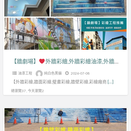
a
場】
t
外
牆
彩
繪,
外
牆
【牆劇場】
外牆彩繪,外牆彩繪油漆,外牆彩繪價格,外牆油漆寫字彩繪,牆壁彩繪,牆壁彩繪報價,牆彩繪,牆壁彩繪價格,彩繪牆壁價格,油漆彩繪,牆面彩繪設計,3d彩繪價格,畫牆壁,牆壁彩繪公司,璧畫彩繪價格,璧畫報價,壁面彩繪,壁畫接案,車道彩繪,停車場彩繪,廠房油漆寫字彩繪
彩
油漆工程
純白色黑貓
2026-07-08
繪
【外牆彩繪,牆面彩繪,璧畫彩繪,牆壁彩繪,彩繪廠商
[…]
油
漆,
總瀏覽37 , 今天瀏覽2
外
牆
【牆
彩
劇
繪
場】
價