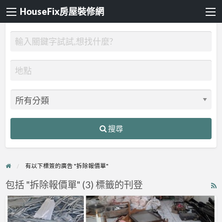
HouseFix房屋裝修網
搜尋
有以下標簽的廣告 "拆除報價單"
包括 "拆除報價單" (3) 標籤的刊登
R
F
【拆
f
除