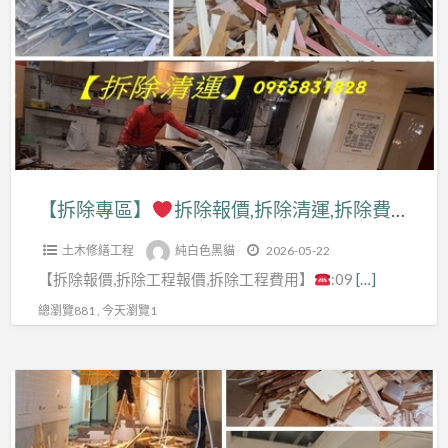
a
專
t
區】
拆
除
報
價,
拆
【拆除專區】
拆除報價,拆除清運,拆除費用,室內拆除工程,拆除工程費用,拆除工程推薦,拆除工程價格,拆除工程台北,辦公室拆除,拆除店面,店面拆除費用,拆除清運價格,拆除清運費用,拆除費用,拆除估價,拆除廠商,裝潢拆除清運費用,拆除裝潢,拆除工程報價,拆除工程公司
除
土木修繕工程
純白色黑貓
2026-05-22
清
【拆除報價,拆除工程報價,拆除工程費用】
:09
[…]
運,
拆
總瀏覽881 , 今天瀏覽1
除
費
【拆
用,
除
室
專
內