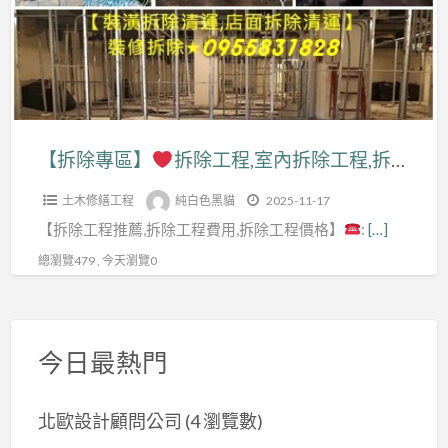
拆
薦,
除
拆
拆
工
除
除
程
工
工
價
程,
程
格,
室
【拆除專區】
拆除工程,室內拆除工程,拆除工程推薦,拆除工程價格,拆除工程費用,拆除工程台北,辦公室拆除,店面拆除費用,拆除清運價格,拆除清運費用,保護工程拆除費用,裝潢拆除清運費用,拆除裝潢,拆除工程報價,拆除工程公司,新北室內拆除,拆除清運費
費
拆
內
用,
除
土木修繕工程
純白色黑貓
2025-11-17
拆
拆
工
【拆除工程推薦,拆除工程費用,拆除工程價格】
:
[…]
除
除
程
工
總瀏覽479 , 今天瀏覽0
工
台
程,
程
北,
拆
價
辦
除
格,
今日最熱門
公
工
拆
室
程
除
拆
北歐設計顧問公司
(4 瀏覽數)
推
清
除,