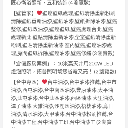
薦,
匠心衛浴翻新，五和裝飾
(4 瀏覽數)
運
拆
拆
價
【壁管家】
壁癌壁紙處理,壁紙清除重新粉刷,
除
除
格,
店
清除壁紙重新油漆,壁紙油漆,壁紙拆除油漆,壁癌
工
裝
面,
整修,壁紙改油漆,壁癌壁紙,壁癌處理台北,壁癌
程
潢
店
處理新北,壁貼清除重新油漆,全室壁紙清除重新
價
拆
面
粉刷,壁貼清除重新油漆,室內壁癌,壁癌油漆處
格,
除
拆
理,房間壁紙拆除,壁癌油漆,壁癌修繕
(3 瀏覽數)
拆
清
除
除
「倉儲廠房案例」：10米高天井用200W LED
運
費
工
燈泡照明，拓普照明幫您省電又亮！
(2 瀏覽數)
費
用,
程
用,
【台中專區】
台中油漆,台中油漆推薦,台中市
拆
費
拆
油漆,西屯油漆,台中南區油漆,豐原油漆,太平油
除
用,
除
漆,北屯油漆,台中北區油漆,西區油漆,大里油漆,
清
拆
裝
運
潭子油漆,大雅油漆,沙鹿區油漆,梧棲油漆,烏日
除
潢
價
油漆,清水油漆,大甲油漆,台中油漆粉刷推薦,台
工
費
格,
中油漆工程,台中油漆工班,台中油漆工
(2 瀏覽
程
用,