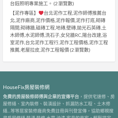
清
台鈺照明專業施工。
(2 瀏覽數)
商,
價
運,
裝
【泥作專區】
台北泥作工程,泥作師傅推薦台
格,
店
潢
拆
北,泥作廠商,泥作價格,泥作報價,泥作打底,砌磚
面
拆
除
隔間,砌磚牆,磁磚工程,地磚,壁磚,拋光石英磚,土
拆
除
清
木師傅,水泥師傅,洗石子,女兒牆RC,陽台改建,浴
除
清
運
室泥作,台北泥作工程行,泥作工程價格,泥作工程
清
運
費
推薦,老屋拉皮,泥作工程報價
(2 瀏覽數)
運,
費
用,
拆
用,
保
除
拆
護
清
除
工
運
裝
程
報
HouseFix房屋裝修網
潢,
拆
價,
拆
免費的房屋裝修師傅與企業的宣傳平台
，提供宅速修、房
除
拆
除
屋修繕、室內裝修、裝潢設計、抓漏防水工程、土木修
費
裝
工
繕…等等居家裝修廠商免費註冊與刊登宣傳，協助鄉親搜
用,
潢,
程
尋房屋修繕,裝潢,裝修,水電,油漆,家具的商家，輕鬆搞定