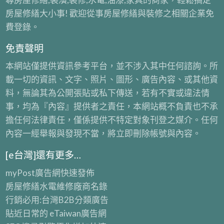
裝
拆
報
房屋修繕大小事! 歡迎從事房屋修繕與裝修之相關企業免
潢
除
價,
費登錄。
拆
清
拆
除
免責聲明
運
除
清
台
本網站僅提供資訊參考平台，並不涉入其中任何諮詢。所
工
運
北,
載一切的資訊、文字、照片、圖形、廣告內容、或其他資
程
費
新
料，無論其為公開張貼或私下傳送，若有不實或違法情
公
用,
北
事，均為『內容』提供者之責任，本網站概不負責也不承
司
拆
室
擔任何法律責任，僅係提供不特定對象刊登之媒介。任何
除
內
內容一經舉報與發現不當，將立即刪除帳號與內容。
裝
拆
潢,
[e台灣]還有更多…
除,
拆
拆
myPost廣告網
快速發佈
除
除
房屋修繕
水電維修廠商名錄
工
工
行銷必用:台灣B2B
分類廣告
程
程
貼近日常的
eTaiwan廣告網
報
公