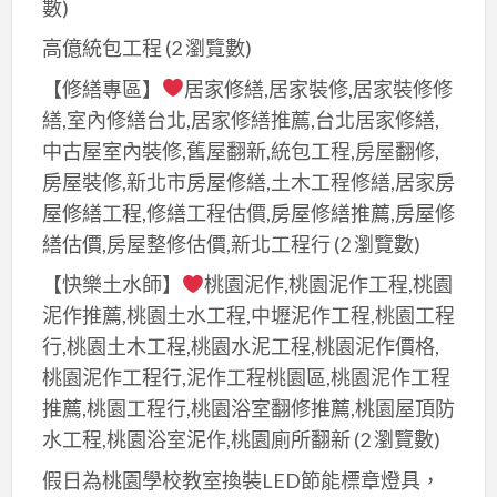
拆
數)
台
室
除
北,
高億統包工程
(2 瀏覽數)
內
清
辦
拆
【修繕專區】
居家修繕,居家裝修,居家裝修修
運
公
除
繕,室內修繕台北,居家修繕推薦,台北居家修繕,
費
室
工
中古屋室內裝修,舊屋翻新,統包工程,房屋翻修,
用,
拆
程,
房屋裝修,新北市房屋修繕,土木工程修繕,居家房
拆
除,
拆
屋修繕工程,修繕工程估價,房屋修繕推薦,房屋修
除
店
除
費
繕估價,房屋整修估價,新北工程行
(2 瀏覽數)
面
清
用,
拆
【快樂土水師】
桃園泥作,桃園泥作工程,桃園
運
拆
除
泥作推薦,桃園土水工程,中壢泥作工程,桃園工程
費
除
費
行,桃園土木工程,桃園水泥工程,桃園泥作價格,
用,
估
用,
桃園泥作工程行,泥作工程桃園區,桃園泥作工程
裝
價,
拆
推薦,桃園工程行,桃園浴室翻修推薦,桃園屋頂防
潢
拆
除
水工程,桃園浴室泥作,桃園廁所翻新
(2 瀏覽數)
拆
除
清
除
假日為桃園學校教室換裝LED節能標章燈具，
廠
運