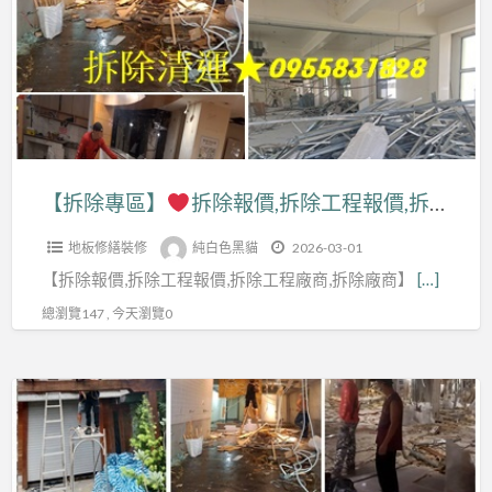
區】
拆
除
拆
工
除
程,
報
拆
價,
除
拆
【拆除專區】
拆除報價,拆除工程報價,拆除工程推薦,拆除工程費用,拆除工程價格,拆除清運價格,裝潢拆除清運費用,拆除裝潢費用,室內拆除工程,拆除清運費用,裝潢拆除清運,店面拆除清運,拆除清運報價,拆裝潢,拆除清運台北,新北室內拆除,拆除工程公司,拆隔間,裝修拆除
工
除
程
地板修繕裝修
純白色黑貓
2026-03-01
工
費
【拆除報價,拆除工程報價,拆除工程廠商,拆除廠商】
[…]
程
用,
報
總瀏覽147 , 今天瀏覽0
拆
價,
除
拆
工
【拆
除
程
除
工
推
專
程
薦,
區】
推