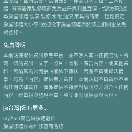
屋修繕、室內裝修、裝潢設計、抓漏防水工程、土木修
裝
拆
報
繕…等等居家裝修廠商免費註冊與刊登宣傳，協助鄉親搜
潢
除
價,
尋房屋修繕,裝潢,裝修,水電,油漆,家具的商家，輕鬆搞定
拆
清
拆
房屋修繕大小事! 歡迎從事房屋修繕與裝修之相關企業免
除
運
除
費登錄。
清
台
工
運
北,
免責聲明
程
費
新
公
本網站僅提供資訊參考平台，並不涉入其中任何諮詢。所
用,
北
司
載一切的資訊、文字、照片、圖形、廣告內容、或其他資
拆
室
料，無論其為公開張貼或私下傳送，若有不實或違法情
除
內
事，均為『內容』提供者之責任，本網站概不負責也不承
裝
拆
擔任何法律責任，僅係提供不特定對象刊登之媒介。任何
潢,
除,
內容一經舉報與發現不當，將立即刪除帳號與內容。
拆
拆
除
[e台灣]還有更多…
除
工
工
myPost廣告網
快速發佈
程
程
房屋修繕
水電維修廠商名錄
報
公