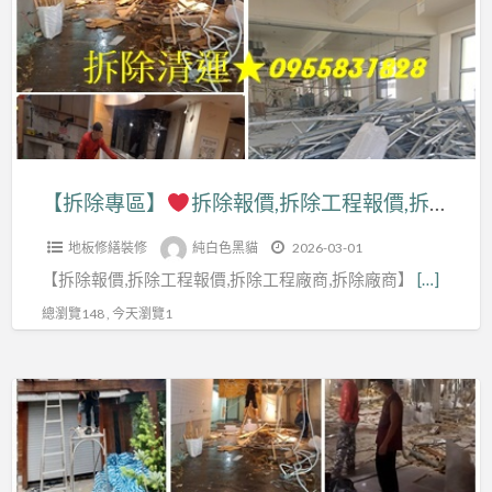
區】
拆
除
拆
工
除
程,
報
拆
價,
除
拆
【拆除專區】
拆除報價,拆除工程報價,拆除工程推薦,拆除工程費用,拆除工程價格,拆除清運價格,裝潢拆除清運費用,拆除裝潢費用,室內拆除工程,拆除清運費用,裝潢拆除清運,店面拆除清運,拆除清運報價,拆裝潢,拆除清運台北,新北室內拆除,拆除工程公司,拆隔間,裝修拆除
工
除
程
地板修繕裝修
純白色黑貓
2026-03-01
工
費
【拆除報價,拆除工程報價,拆除工程廠商,拆除廠商】
[…]
程
用,
報
總瀏覽148 , 今天瀏覽1
拆
價,
除
拆
工
【拆
除
程
除
工
推
專
程
薦,
區】
推