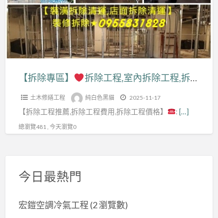
拆
薦,
除
拆
拆
工
除
除
程
工
工
價
程,
程
格,
室
【拆除專區】
拆除工程,室內拆除工程,拆除工程推薦,拆除工程價格,拆除工程費用,拆除工程台北,辦公室拆除,店面拆除費用,拆除清運價格,拆除清運費用,保護工程拆除費用,裝潢拆除清運費用,拆除裝潢,拆除工程報價,拆除工程公司,新北室內拆除,拆除清運費
費
拆
內
用,
除
土木修繕工程
純白色黑貓
2025-11-17
拆
拆
工
【拆除工程推薦,拆除工程費用,拆除工程價格】
:
[…]
除
除
程
工
總瀏覽481 , 今天瀏覽0
工
台
程,
程
北,
拆
價
辦
除
格,
今日最熱門
公
工
拆
室
程
除
拆
宏鎧空調冷氣工程
(2 瀏覽數)
推
清
除,