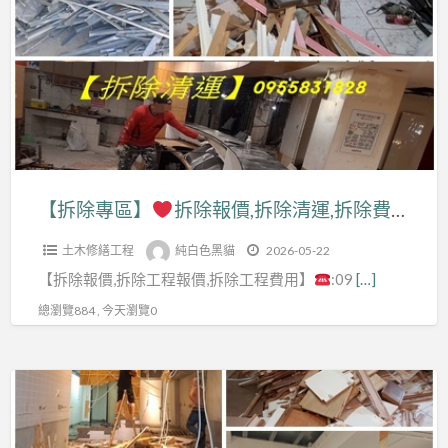
a
專
t
區】
拆
除
報
價,
拆
【拆除專區】
拆除報價,拆除清運,拆除費用,室內拆除工程,拆除工程費用,拆除工程推薦,拆除工程價格,拆除工程台北,辦公室拆除,拆除店面,店面拆除費用,拆除清運價格,拆除清運費用,拆除費用,拆除估價,拆除廠商,裝潢拆除清運費用,拆除裝潢,拆除工程報價,拆除工程公司
除
土木修繕工程
純白色黑貓
2026-05-22
清
【拆除報價,拆除工程報價,拆除工程費用】
:09
[…]
運,
拆
總瀏覽884 , 今天瀏覽0
除
費
【拆
用,
除
室
專
內