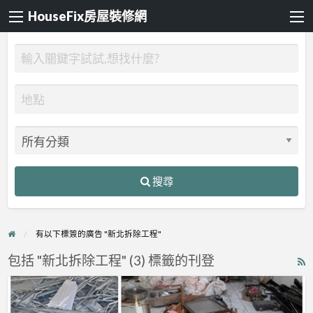
HouseFix房屋裝修網
搜尋
有以下標簽的廣告 "新北拆除工程"
包括 "新北拆除工程" (3) 標籤的刊登
R
F
【拆
f
除