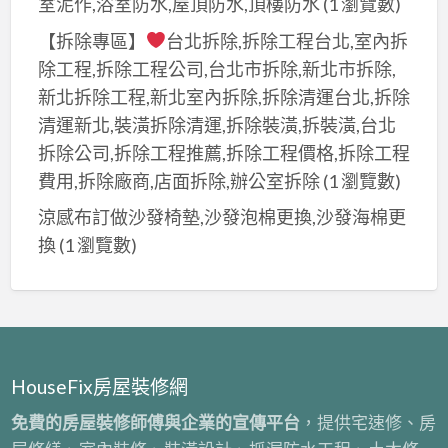
室泥作,浴室防水,屋頂防水,頂樓防水
(1 瀏覽數)
清
商,
價
運,
【拆除專區】
台北拆除,拆除工程台北,室內拆
裝
格,
店
潢
除工程,拆除工程公司,台北市拆除,新北市拆除,
拆
面
拆
新北拆除工程,新北室內拆除,拆除清運台北,拆除
除
拆
除
清運新北,裝潢拆除清運,拆除裝潢,拆裝潢,台北
清
除
清
拆除公司,拆除工程推薦,拆除工程價格,拆除工程
運
清
運
費用,拆除廠商,店面拆除,辦公室拆除
(1 瀏覽數)
費
運,
費
用,
涼感布訂做沙發椅墊,沙發泡棉更換,沙發海棉更
拆
用,
保
換
(1 瀏覽數)
除
拆
護
清
除
工
運
裝
程
報
潢,
拆
價,
拆
除
拆
HouseFix房屋裝修網
除
費
裝
工
免費的房屋裝修師傅與企業的宣傳平台
，提供宅速修、房
用,
潢,
程