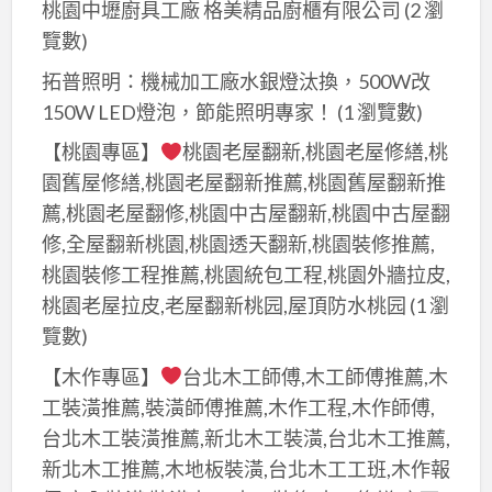
薦,
桃園中壢廚具工廠 格美精品廚櫃有限公司
(2 瀏
運
拆
拆
價
覽數)
除
除
格,
店
拓普照明：機械加工廠水銀燈汰換，500W改
工
裝
面,
150W LED燈泡，節能照明專家！
(1 瀏覽數)
程
潢
店
價
【桃園專區】
桃園老屋翻新,桃園老屋修繕,桃
拆
面
格,
園舊屋修繕,桃園老屋翻新推薦,桃園舊屋翻新推
除
拆
拆
薦,桃園老屋翻修,桃園中古屋翻新,桃園中古屋翻
清
除
除
修,全屋翻新桃園,桃園透天翻新,桃園裝修推薦,
運
費
工
桃園裝修工程推薦,桃園統包工程,桃園外牆拉皮,
費
用,
程
桃園老屋拉皮,老屋翻新桃园,屋頂防水桃园
(1 瀏
用,
拆
費
覽數)
拆
除
用,
除
【木作專區】
台北木工師傅,木工師傅推薦,木
清
拆
裝
運
工裝潢推薦,裝潢師傅推薦,木作工程,木作師傅,
除
潢
價
台北木工裝潢推薦,新北木工裝潢,台北木工推薦,
工
費
格,
新北木工推薦,木地板裝潢,台北木工工班,木作報
程
用,