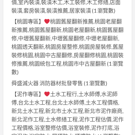
拆
價,室內裝潢,裝潢木工,木工裝修,木工修繕,店面
台
室
除
裝潢,套房裝潢,裝潢推薦,居家裝潢
(1 瀏覽數)
北,
內
清
辦
【桃園專區】
桃園舊屋翻新推薦,桃園老屋翻
拆
運
公
新推薦,桃園舊屋翻新,桃園老屋翻新,桃園舊屋翻
除
費
室
修,中壢舊屋翻新,中壢舊屋翻修,中壢老屋翻新,
工
用,
拆
桃園透天翻新,桃園房屋整修,桃園房屋裝修,舊屋
程,
拆
除,
拆
裝修桃園,桃園中古屋翻修,房屋翻修桃園,桃園裝
除
店
除
修推薦,桃園統包工程,桃園市中古屋翻新
(1 瀏覽
費
面
清
數)
用,
拆
運
拆
舜盛滅火器 消防器材批發零售
(1 瀏覽數)
除
費
除
費
【泥作專區】
土水工程行,土水師傅,水泥師
用,
估
用,
傅,台北土水工程,台北土水師傅,土水工程價格,
裝
價,
拆
新北土水工程,新北市土水工程,新北市泥作廠商,
潢
拆
除
新北泥作工程,土水修繕工程,泥作工程估價,泥作
拆
除
清
工程價格,浴室整修估價,浴室裝修,泥作打底,浴
除
廠
運