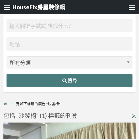
HouseFix房屋裝修網
搜尋
有以下標簽的廣告 "沙發椅"
包括 "沙發椅" (1) 標籤的刊登
R
F
上
f
美