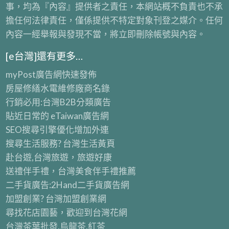
事，均為『內容』提供者之責任，本網站概不負責也不承
擔任何法律責任，僅係提供不特定對象刊登之媒介。任何
內容一經舉報與發現不當，將立即刪除帳號與內容。
[e台灣]還有更多…
myPost廣告網
快速發佈
房屋修繕
水電維修廠商名錄
行銷必用:台灣B2B
分類廣告
貼近日常的
eTaiwan廣告網
SEO搜尋引擎優化
增加外連
搜尋生活服務? 台灣
生活黃頁
赴台遊,台灣旅遊
，旅遊好康
送禮伴手禮，台灣美食
伴手禮
推薦
二手貨廣告:2Hand
二手貨
廣告網
加盟創業? 台灣
加盟創業
網
尋找花店園藝，歡迎到
台灣花網
台灣茶葉批發
,烏龍茶,紅茶