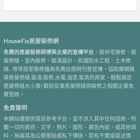
HouseFix房屋裝修網
免費的房屋裝修師傅與企業的宣傳平台
，提供宅速修、房
屋修繕、室內裝修、裝潢設計、抓漏防水工程、土木修
繕…等等居家裝修廠商免費註冊與刊登宣傳，協助鄉親搜
尋房屋修繕,裝潢,裝修,水電,油漆,家具的商家，輕鬆搞定
房屋修繕大小事! 歡迎從事房屋修繕與裝修之相關企業免
費登錄。
免責聲明
本網站僅提供資訊參考平台，並不涉入其中任何諮詢。所
載一切的資訊、文字、照片、圖形、廣告內容、或其他資
料，無論其為公開張貼或私下傳送，若有不實或違法情