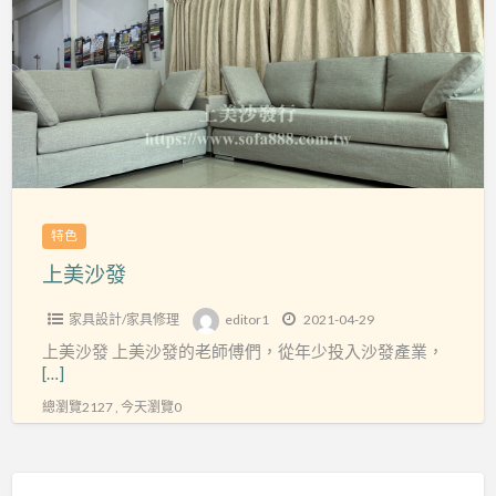
a
沙
t
發
特色
上美沙發
家具設計/家具修理
editor1
2021-04-29
上美沙發 上美沙發的老師傅們，從年少投入沙發產業，
[…]
總瀏覽2127 , 今天瀏覽0