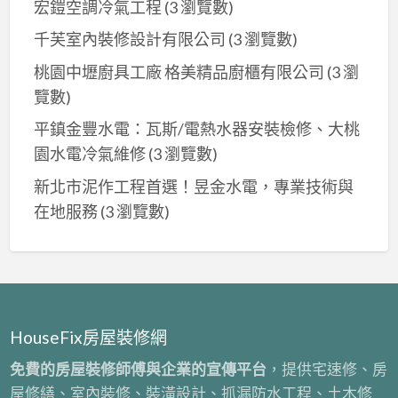
裝
工
宏鎧空調冷氣工程
(3 瀏覽數)
運
修
廠
潢
程
費
千芙室內裝修設計有限公司
(3 瀏覽數)
拆
商,
拆
公
用,
除,
老
桃園中壢廚具工廠 格美精品廚櫃有限公司
(3 瀏
除
司,
拆
室
屋
覽數)
報
拆
除
內
翻
價,
除
平鎮金豐水電：瓦斯/電熱水器安裝檢修、大桃
裝
拆
新
拆
費
園水電冷氣維修
(3 瀏覽數)
潢,
除
拆
除
用
拆
新北市泥作工程首選！昱金水電，專業技術與
台
除,
裝
估
除
在地服務
(3 瀏覽數)
北,
裝
潢
算
工
新
潢
費
程
北
拆
用,
報
室
除
拆
價,
內
公
除
拆
拆
司,
HouseFix房屋裝修網
舊
除
除,
隔
裝
免費的房屋裝修師傅與企業的宣傳平台
，提供宅速修、房
工
拆
間
潢,
屋修繕、室內裝修、裝潢設計、抓漏防水工程、土木修