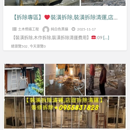
拆
清
費
潢
除,
除
店
除
運
用,
清
裝
清
面
【拆除專區】
裝潢拆除,裝潢拆除清運,店面裝潢拆除,天花板拆除,木作拆除費用,裝潢拆除費用,拆除裝潢,拆裝潢,室內裝潢拆除,裝潢拆除清運費用,裝潢拆除報價,拆除裝潢費用,拆除舊裝潢,裝潢拆除估價,辦公室拆除,拆除工程廠商,老屋翻新拆除,裝潢拆除公司,隔間拆除
清
費
拆
運,
潢
運
拆
運,
用,
除
木
土木修繕工程
純白色黑貓
2025-11-17
拆
報
除,
室
拆
裝
作
【裝潢拆除,木作拆除,裝潢拆除清運費用】
:09
[…]
除
價,
辦
內
除
潢
拆
清
拆
公
總瀏覽502 , 今天瀏覽0
拆
費
費
除
運,
除
室
除
用,
用,
工
店
工
拆
工
拆
【拆
拆
程,
面
程
除
程
除
除
除
清
裝
公
報
估
專
工
運
潢
司,
價,
價,
區】
程
拆
拆
裝
拆
拆
價
除,
除,
潢
除
除
拆
格,
裝
天
拆
工
廠
除
拆
修
花
除
程
商,
工
除
拆
板
費
台
裝
程,
工
除