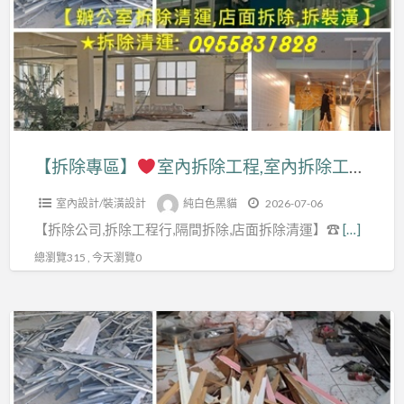
區】
工
程,
室
拆
內
除
拆
工
除
程
工
【拆除專區】
室內拆除工程,室內拆除工程費用,室內隔間拆除,辦公室拆除清運,賣場拆除,百貨專櫃拆除,地下室拆除清運,保護工程拆除清運,輕鋼架拆除,天花板拆除,拆除店面,店面拆除清運,店面裝潢拆除,拆除裝潢清運,木作拆除工程,清運拆除,裝修拆除清運,拆除工程行
公
程,
司,
室內設計/裝潢設計
純白色黑貓
2026-07-06
室
台
【拆除公司,拆除工程行,隔間拆除,店面拆除清運】☎
[…]
內
北
拆
總瀏覽315 , 今天瀏覽0
市
除
拆
工
除,
【拆
程
新
除
費
北
專
用,
市
區】
室