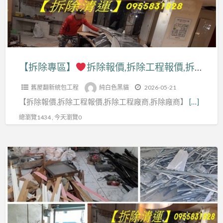
除
百
拆
運
工
貨
除
台
程,
專
報
北,
拆
櫃
價,
拆
除
拆
拆
除
【拆除專區】
拆除報價,拆除工程報價,拆除工程台北,拆除清運台北,拆除工程推薦,室內拆除工程,拆除工程費用,拆除工程價格,拆裝潢,拆除清運報價,拆除工程公司,裝潢拆除費用,裝潢拆除清運費用,店面拆除費用,拆除費用,辦公室拆除,拆除店面,新北拆除工程,拆除公司
工
除,
除
清
程
地
舊屋翻新統包工程
純白色黑貓
2026-05-21
工
運
費
下
【拆除報價,拆除工程報價,拆除工程廠商,拆除廠商】
[…]
程
新
用,
室
報
北,
總瀏覽1434 , 今天瀏覽0
拆
拆
價,
裝
除
除
拆
潢
工
【拆
清
除
拆
程
除
運,
工
除
推
專
保
程
清
薦,
區】
護
台
運,
拆
工
北,
拆
除
拆
程