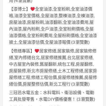
用
(4 瀏覽數)
清
費
費
裝
裝
廠
運
用,
【漆博士】
全室油漆,全室粉刷,全室油漆價
用,
潢,
潢,
商,
費
拆
格,油漆全室價格,全屋油漆,整棟油漆,全棟油漆,
木
裝
室
裝
用,
除
房屋油漆,房屋粉刷,油漆翻新,全室油漆費用,屋
作
潢
內
潢
保
廠
內油漆,屋內粉刷,全戶油漆,全室粉刷價格,全屋
拆
拆
裝
拆
護
商
除
除
油漆價格,全室粉刷費用,全屋粉刷價格,全室油漆
潢
除
工
費
估
披土,全屋油漆估價,全屋油漆報價
(3 瀏覽數)
拆
報
程
用,
價,
除,
價,
【修繕專區】
居家修繕,居家裝修,居家裝修修
拆
室
辦
裝
拆
繕,室內修繕台北,居家修繕推薦,台北居家修繕,
除
內
公
潢
除
中古屋室內裝修,舊屋翻新,統包工程,房屋翻修,
費
裝
室
拆
工
房屋裝修,新北市房屋修繕,土木工程修繕,居家房
用,
潢
拆
除
程
屋修繕工程,修繕工程估價,房屋修繕推薦,房屋修
裝
拆
除,
清
推
繕估價,房屋整修估價,新北工程行
(3 瀏覽數)
潢
除,
拆
運
薦,
拆
三冠邑水電五金：水料電料、衛浴設備、電動
室
除
費
拆
除
工具批發零售，水電DIY價格優惠！
(3 瀏覽數)
內
工
用,
除
清
裝
程