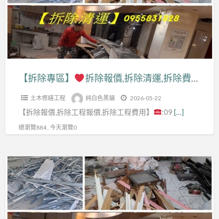
拆
內
除,
拆
隔
新
除
間
北
報
拆
拆
價,
除,
除
拆
【拆除專區】
拆除報價,拆除清運,拆除費用,室內拆除工程,拆除工程費用,拆除工程推薦,拆除工程價格,拆除工程台北,辦公室拆除,拆除店面,店面拆除費用,拆除清運價格,拆除清運費用,拆除費用,拆除估價,拆除廠商,裝潢拆除清運費用,拆除裝潢,拆除工程報價,拆除工程公司
辦
工
除
公
程,
土木修繕工程
純白色黑貓
2026-05-22
清
室
新
【拆除報價,拆除工程報價,拆除工程費用】
:09
[…]
運,
拆
北
拆
總瀏覽884 , 今天瀏覽0
除
室
除
清
內
費
運,
【拆
拆
用,
賣
除
除,
室
場
專
拆
內
拆
區】
除
拆
除,
清