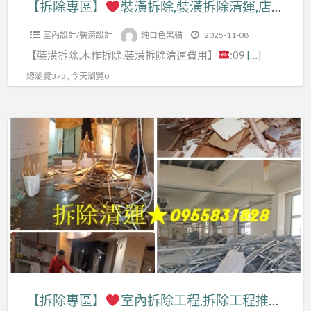
裝
除
價,
【拆除專區】
裝潢拆除,裝潢拆除清運,店面裝潢拆除,天花板拆除,木作拆除費用,裝潢拆除費用,拆除裝潢,拆裝潢,室內裝潢拆除,裝潢拆除清運費用,裝潢拆除報價,拆除裝潢費用,拆除舊裝潢,裝潢拆除估價,辦公室拆除,拆除工程廠商,老屋翻新拆除,裝潢拆除公司,隔間拆除
價
清
潢,
費
潢
工
拆
格,
運
拆
用,
室內設計/裝潢設計
純白色黑貓
2025-11-08
拆
程
除
拆
費
裝
辦
【裝潢拆除,木作拆除,裝潢拆除清運費用】
:09
[…]
除
費
工
除
用,
潢,
公
清
用,
程
總瀏覽373 , 今天瀏覽0
工
拆
室
室
運,
裝
公
程
除
內
拆
店
潢
司
費
工
【拆
裝
除,
面
拆
用,
程
除
潢
拆
裝
除
拆
報
專
拆
除
潢
費
除
價,
區】
除,
店
拆
用,
工
拆
裝
面,
除,
裝
程
除
室
潢
新
天
潢
台
工
內
拆
北
花
拆
北,
程
拆
除
拆
板
除
辦
公
除
清
除
拆
清
公
司,
工
運
工
【拆除專區】
室內拆除工程,拆除工程推薦,室內拆除清運,室內拆除費用,木作拆除費用,室內裝潢拆除,室內裝修拆除,室內拆除台北,新北室內拆除,拆裝潢,裝潢拆除清運,店面拆除,天花板拆除,辦公室拆除清運,拆除清運費用,拆除廠商,拆除費用,拆除清運報價,拆除裝潢
除,
運
室
新