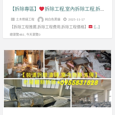
拆
用,
北,
潢
室
程
清
【拆除專區】
拆除工程,室內拆除工程,拆除工程推薦,拆除工程價格,拆除工程費用,拆除工程台北,辦公室拆除,店面拆除費用,拆除清運價格,拆除清運費用,保護工程拆除費用,裝潢拆除清運費用,拆除裝潢,拆除工程報價,拆除工程公司,新北室內拆除,拆除清運費
除,
裝
新
拆
內
費
運,
木
潢
北
除
土木修繕工程
純白色黑貓
2025-11-17
拆
用,
拆
作
拆
拆
清
【拆除工程推薦,拆除工程費用,拆除工程價格】
:
[…]
除
辦
除
拆
除
除
運
工
公
工
總瀏覽481 , 今天瀏覽0
除
清
工
費
程,
室
程
費
運
程,
用,
拆
拆
行
用,
費
【拆
拆
拆
除
除,
裝
用,
除
除
除
工
拆
潢
店
專
廠
裝
程
除
拆
面
區】
商,
潢,
推
清
除
拆
拆
拆
薦,
運
費
除
裝
除
除
拆
價
用,
費
潢
費
工
除
格,
拆
用,
拆
用,
程
工
拆
除
拆
除,
拆
報
程
除
裝
除