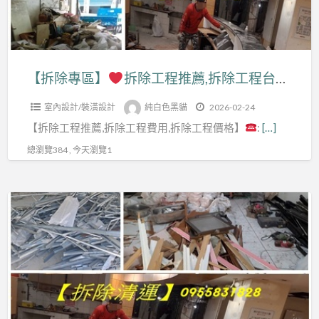
拆
除
工
除
拆
除
裝
程
工
除
清
潢,
價
程
清
運
拆
格,
推
運,
【拆除專區】
拆除工程推薦,拆除工程台北,新北拆除,裝潢拆除清運費用,室內拆除工程,店面拆除費用,拆除裝潢費用,拆除工程價格,拆除工程費用,辦公室拆除,拆除清運價格,拆除清運費用,拆除工程報價,拆除工程公司,新北室內拆除,拆除清運費,保護工程拆除費用,拆除廠商
台
裝
拆
薦,
輕
北,
潢,
除
室內設計/裝潢設計
純白色黑貓
2026-02-24
拆
鋼
拆
台
工
【拆除工程推薦,拆除工程費用,拆除工程價格】
:
[…]
除
架
除
北
程
工
拆
總瀏覽384 , 今天瀏覽1
工
拆
台
程
除,
程
除
北,
台
天
推
公
【拆
辦
北,
花
薦,
司,
除
公
新
板
室
拆
專
室
北
拆
內
除
區】
拆
拆
除,
拆
工
除,
除,
拆
除
程
拆
拆
裝
除
工
推
除
除