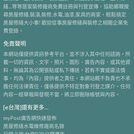
程
裝
拆
裝
繕…等等居家裝修廠商免費註冊與刊登宣傳，協助鄉親搜
公
潢,
除
潢
尋房屋修繕,裝潢,裝修,水電,油漆,家具的商家，輕鬆搞定
司,
裝
拆
房屋修繕大小事! 歡迎從事房屋修繕與裝修之相關企業免
新
潢
除
費登錄。
北
拆
估
室
除
免責聲明
價,
內
清
辦
本網站僅提供資訊參考平台，並不涉入其中任何諮詢。所
拆
運,
公
載一切的資訊、文字、照片、圖形、廣告內容、或其他資
除,
店
室
料，無論其為公開張貼或私下傳送，若有不實或違法情
拆
面
拆
事，均為『內容』提供者之責任，本網站概不負責也不承
除
拆
除,
擔任何法律責任，僅係提供不特定對象刊登之媒介。任何
清
除,
拆
內容一經舉報與發現不當，將立即刪除帳號與內容。
運
天
除
費
[e台灣]還有更多…
花
工
板
myPost廣告網
快速發佈
程
拆
房屋修繕
水電維修廠商名錄
廠
除,