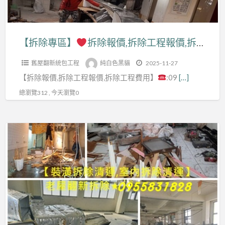
潢
店
程,
薦,
報
店
拆
面,
拆
拆
價,
面,
除
店
除
除
拆
店
【拆除專區】
拆除報價,拆除工程報價,拆除清運報價,台北拆除清運,室內拆除工程報價,拆除工程台北,新北拆除工程,拆除廠商,拆除費用,拆除工程費用,裝潢拆除費用,裝潢拆除清運報價,辦公室拆除清運,拆除店面,拆除工程廠商,裝潢拆除報價,拆除工程推薦,拆除工程公司,拆除費用估算
清
面
工
工
除
面
運
拆
程
程
舊屋翻新統包工程
純白色黑貓
2025-11-27
工
拆
費
除
費
價
【拆除報價,拆除工程報價,拆除工程費用】
:09
[…]
程
除
用,
清
用,
格,
報
費
總瀏覽312 , 今天瀏覽0
室
運,
拆
拆
價,
用,
內
店
除
除
拆
拆
拆
面
【拆
工
工
除
除
除
裝
除
程
程
清
清
工
潢
專
價
費
運
運
程,
拆
區】
格,
用,
報
價
店
除,
拆
拆
價,
格,
面
拆
裝
裝
除
台
拆
拆
除
潢
潢,
廠
北
除
除
裝
拆
拆
商,