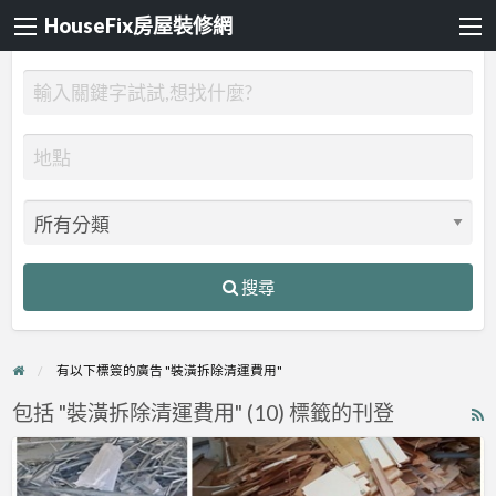
HouseFix房屋裝修網
搜尋
有以下標簽的廣告 "裝潢拆除清運費用"
包括 "裝潢拆除清運費用" (10) 標籤的刊登
R
F
【拆
f
除