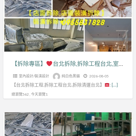
a
專
t
區】
台
北
拆
除,
拆
【拆除專區】
台北拆除,拆除工程台北,室內拆除工程,拆除工程公司,台北市拆除,新北市拆除,新北拆除工程,新北室內拆除,拆除清運台北,拆除清運新北,裝潢拆除清運,拆除裝潢,拆裝潢,台北拆除公司,拆除工程推薦,拆除工程價格,拆除工程費用,拆除廠商,店面拆除,辦公室拆除
除
室內設計/裝潢設計
純白色黑貓
2026-08-05
工
【台北拆除工程,拆除工程台北,拆除清運台北】
:
[…]
程
台
總瀏覽562 , 今天瀏覽1
北,
室
【拆
內
除
拆
專
除