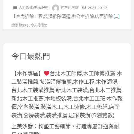
程,
費
程,
木
報
拆
北
人力派遣/搬家服務
純白色黑貓
2025-10-17
拆
用,
拆
作
價,
除,
室
【室內拆除工程,裝潢拆除清運,辦公室拆除,店面拆除
[…]
除
裝
除
拆
辦
店
內
工
潢
公
總瀏覽376 , 今天瀏覽0
除
公
面
拆
程
拆
司
費
室
拆
除,
推
除
用,
拆
除
拆
薦,
報
裝
除
今日最熱門
費
除
室
價,
潢
清
用,
清
內
拆
拆
運,
拆
運
【木作專區】
台北木工師傅,木工師傅推薦,木
拆
除
除
拆
除
費,
工裝潢推薦,裝潢師傅推薦,木作工程,木作師傅,
除
裝
費
除
清
保
清
潢
台北木工裝潢推薦,新北木工裝潢,台北木工推薦,
用,
店
運
護
運,
費
新北木工推薦,木地板裝潢,台北木工工班,木作報
拆
面,
價
工
室
用,
價,室內裝潢,裝潢木工,木工裝修,木工修繕,店面
除
拆
格,
程
內
拆
裝潢,套房裝潢,裝潢推薦,居家裝潢
(5 瀏覽數)
裝
除
拆
拆
拆
除
潢,
工
上美沙發：椅墊工藝細節，打造專屬舒適與耐
除
除
除
舊
拆
程