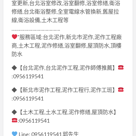
室更新,台北浴室修改,浴室翻修,浴室修繕,衛浴
修繕,台北衛浴整修,全室電線水管換新,舊屋拉
線,衛浴設備,土木工程等
……………………………….
˚服務區域:台北泥作,新北市泥作,泥作工程廠
商,土木工程,泥作修繕,浴室翻修,屋頂防水,頂樓
防水
◆【台北泥作,台北泥作工程,泥作師傅推薦】
:0956119541
◆【新北市泥作工程,泥作工程行,泥作工班】
:0956119541
◆【土木工程,土水工程,泥作修繕,屋頂防水】
:0956119541
Line: 0956119541 郭先生