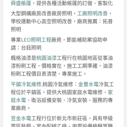
舜盛帳篷
，提供各種活動帳篷的訂做、客製化
大型鋼構廠房改善廠房照明，
工廠照明改善
，
學校運動中心高空照明改善，廠商推薦：拓普
照明
專業
LED照明工程
廠商，節能補助案協助申
請：台鈺照明
楓格油漆是
桃園油漆
工程行在桃園地區從事油
漆粉刷工程，價格實在，施工工期準確，油漆
粉刷工程價目表清楚，專業施工。
平鎮冷氣維修
,桃園冷氣維修：
金豐水電
冷氣工
程位於平鎮區，提供大桃園家庭水電維修、
家
庭水電
、衛浴設備安裝、冷氣安裝、服務的專
業廠商。
昱金水電
工程行位於新北市新莊區，具有甲級
電匠執照、室內配線乙級、用電設備檢驗等職