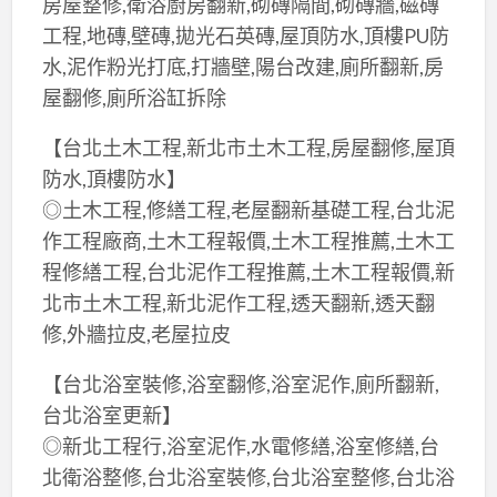
房屋整修,衛浴廚房翻新,砌磚隔間,砌磚牆,磁磚
工程,地磚,壁磚,拋光石英磚,屋頂防水,頂樓PU防
水,泥作粉光打底,打牆壁,陽台改建,廁所翻新,房
屋翻修,廁所浴缸拆除
【台北土木工程,新北市土木工程,房屋翻修,屋頂
防水,頂樓防水】
◎土木工程,修繕工程,老屋翻新基礎工程,台北泥
作工程廠商,土木工程報價,土木工程推薦,土木工
程修繕工程,台北泥作工程推薦,土木工程報價,新
北市土木工程,新北泥作工程,透天翻新,透天翻
修,外牆拉皮,老屋拉皮
【台北浴室裝修,浴室翻修,浴室泥作,廁所翻新,
台北浴室更新】
◎新北工程行,浴室泥作,水電修繕,浴室修繕,台
北衛浴整修,台北浴室裝修,台北浴室整修,台北浴