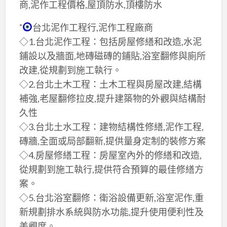
商,泥作工程價格,屋頂防水,頂樓防水
˚
台北泥作工程行,泥作工程廠商
◇1.台北泥作工程：包括房屋修繕和改造,水泥
鋪設以及牆面,地磚磁磚的鋪貼,浴室翻修與廁所
改建,從規劃到施工執行。
◇2.台北土木工程：土木工程與房屋改建,結構
補強,老屋翻修拉皮,提升建築物的外觀與結構耐
久性
◇3.台北土水工程：建物結構性修繕,泥作工程,
磚牆,全面或局部翻新,提供量身定制的裝修方案
◇4.房屋修繕工程：房屋室內外的修繕和改造,
從規劃到施工執行,提供符合預算的最佳修繕方
案。
◇5.台北浴室翻修：衛浴設備更新,浴室泥作,重
新規劃排水系統與防水功能,提升使用便利性及
美觀度。