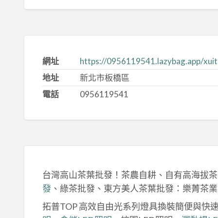
網址
https://0956119541.lazybag.app/xu
地址
新北市板橋區
電話
0956119541
台灣高山茶葉批發！茶農自耕、自有高海拔茶
發
、綠茶批發、東方美人茶葉批發：樂菁茶業
拓普TOP 高效自由光系列燈具換裝簡便與快