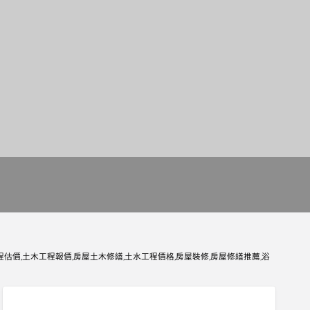
程估價,土木工程報價,房屋土木修繕,土水工程價格,房屋裝修,房屋修繕推薦,浴