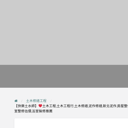
土木修繕工程
【快樂土水師】
土木工程,土木工程行,土木修繕,泥作修繕,新北泥作,房屋
室整修估價,浴室裝修推薦