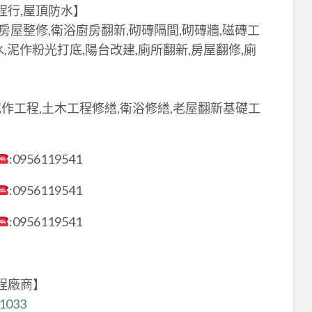
程行,屋頂防水】
房屋整修,衛浴廚房翻新,砌磚隔間,砌磚牆,磁磚工
水,泥作粉光打底,陽台改建,廁所翻新,房屋翻修,廁
泥作工程,土木工程修繕,衛浴修繕,老屋翻新基礎工
:0956119541
:0956119541
:0956119541
程廠商】
21033