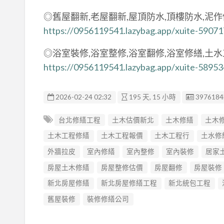
◎舊屋翻新,老屋翻新,屋頂防水,頂樓防水,泥
https://0956119541.lazybag.app/xuite-5907
◎浴室裝修,浴室整修,浴室翻修,浴室修繕,土
https://0956119541.lazybag.app/xuite-5895
廣告编號
2026-02-24 02:32
195 天, 15 小時
3976184
台北修繕工程
土木估價新北
土木修繕
土木
土木工程修繕
土木工程報價
土木工程行
土水修
外牆拉皮
室內修繕
室內整修
室內裝修
居家
房屋土木修繕
房屋整修估價
房屋翻修
房屋裝修
新北房屋修繕
新北房屋修繕工程
新北統包工程
舊屋裝修
裝修修繕公司