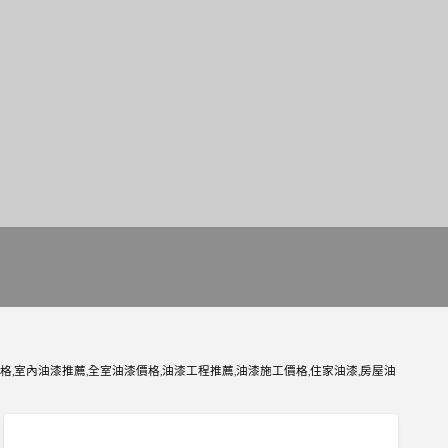
格,室內油漆推薦,全室油漆價格,油漆工程推薦,油漆施工價格,住家油漆,房屋油