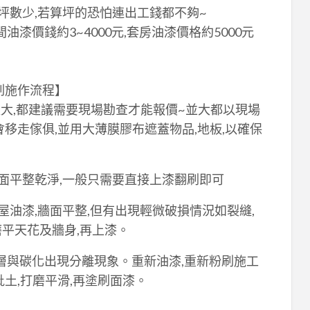
坪數少,若算坪的恐怕連出工錢都不夠~
漆價錢約3~4000元,套房油漆價格約5000元
刷施作流程】
大,都建議需要現場勘查才能報價~並大都以現場
會移走傢俱,並用大薄膜膠布遮蓋物品,地板,以確保
牆面平整乾淨,一般只需要直接上漆翻刷即可
屋油漆,牆面平整,但有出現輕微破損情況如裂縫,
平天花及牆身,再上漆。
層與碳化出現分離現象。重新油漆,重新粉刷施工
土,打磨平滑,再塗刷面漆。