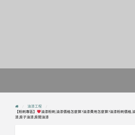
油漆工程
【粉刷專區】
油漆粉刷,油漆價格怎麼算?油漆費用怎麼算?油漆粉刷價格,油
漆,房子油漆,房間油漆