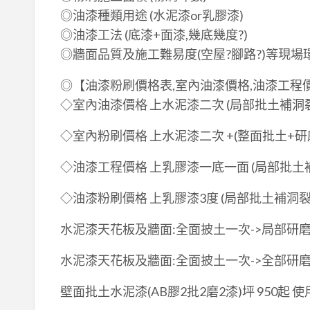
◎油漆種類用途 (水泥漆or乳膠漆)
◎油漆工法 (底漆+面漆,幾底幾度?)
◎牆面品質及施工難易度(空屋?腳路?)等現場
◎【油漆粉刷價格表,室內油漆價格,油漆工程
◇室內油漆價格 上水泥漆二次 (局部批土補洞裂縫)
◇室內粉刷價格 上水泥漆二次 +(整面批土+研磨) 
◇油漆工程價格 上乳膠漆一底一面 (局部批土補洞
◇油漆粉刷價格 上乳膠漆3度 (局部批土補洞裂縫
水泥漆天花板及牆面:全面披土一次->局部研磨->
水泥漆天花板及牆面:全面披土一次->全部研磨->
壁面批土水泥漆(AB膠2批2磨2漆)坪 950