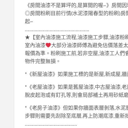
《房間油漆不是算坪的,是算間的喔~》房間因
◎房間粉刷目前行情(水泥漆陽春型的粉刷)房間油
起~
…………………………………………….
★【室內油漆施工流程,油漆施工步驟,油漆粉
室內油漆
大部分油漆師傅為避免估價落差太
報價為準。粉刷施工前,若非空屋,油漆工人們
物件完整無損。
*《新屋油漆》如果施工標的是新屋,新成屋,
*《老屋油漆》如果是舊屋油漆,中古屋油漆,老
脫皮起泡或有釘孔等,則會局部補土再用砂紙磨
*《老房子油漆》但如果你牆面表層剝落,水泥
步驟則需要先刮除至底層,再上防潮底漆,重新批
……………………………………