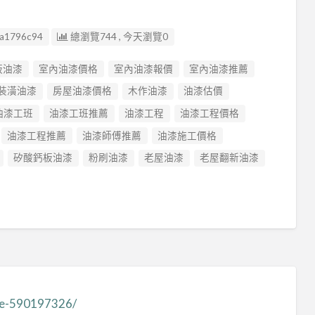
a1796c94
總瀏覽744 , 今天瀏覽0
板油漆
室內油漆價格
室內油漆報價
室內油漆推薦
裝潢油漆
房屋油漆價格
木作油漆
油漆估價
油漆工班
油漆工班推薦
油漆工程
油漆工程價格
油漆工程推薦
油漆師傅推薦
油漆施工價格
矽酸鈣板油漆
粉刷油漆
老屋油漆
老屋翻新油漆
te-590197326/