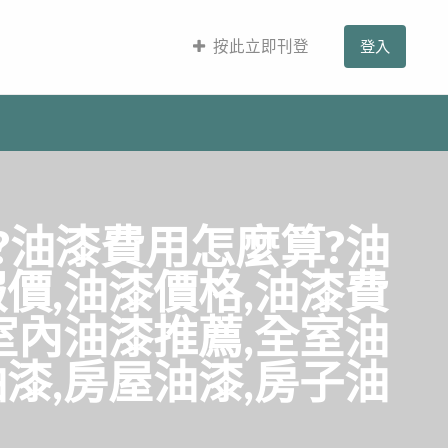
按此立即刊登
登入
?油漆費用怎麼算?油
價,油漆價格,油漆費
室內油漆推薦,全室油
漆,房屋油漆,房子油