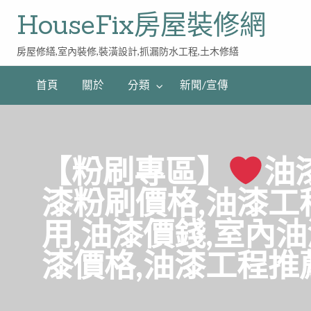
HouseFix房屋裝修網
房屋修繕,室內裝修,裝潢設計,抓漏防水工程,土木修繕
首頁
關於
分類
新聞/宣傳
【粉刷專區】
油
漆粉刷價格,油漆工
用,油漆價錢,室內
漆價格,油漆工程推