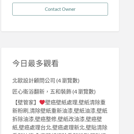
Contact Owner
今日最多觀看
北歐設計顧問公司
(4 瀏覽數)
匠心衛浴翻新，五和裝飾
(4 瀏覽數)
【壁管家】
壁癌壁紙處理,壁紙清除重
新粉刷,清除壁紙重新油漆,壁紙油漆,壁紙
拆除油漆,壁癌整修,壁紙改油漆,壁癌壁
紙,壁癌處理台北,壁癌處理新北,壁貼清除