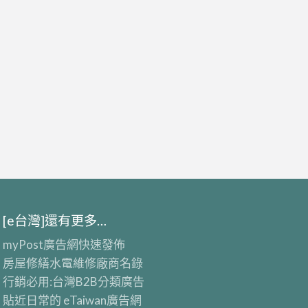
[e台灣]還有更多…
myPost廣告網
快速發佈
房屋修繕
水電維修廠商名錄
行銷必用:台灣B2B
分類廣告
貼近日常的
eTaiwan廣告網